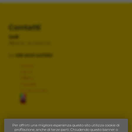
Contatti
Sedi
Bibione, via Ariete 52
Tel
+39 0431 447051
Home
Menù
Offerte
Contatti
Privacy Policy
Per offrirti una migliore esperienza questo sito utilizza cookie di
profilazione, anche di terze parti. Chiudendo questo banner o