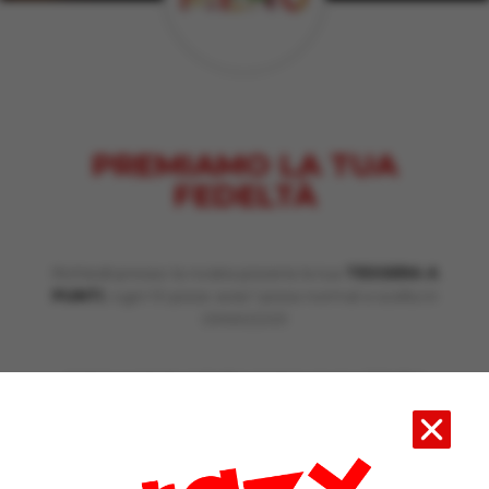
PREMIAMO LA TUA
FEDELTÀ
Richiedi presso la nostra pizzeria la tua
TESSERA A
PUNTI
, ogni 10 pizze avrai 1 pizza normal a scelta in
OMAGGIO!
1 pizza normal = 1 timbro 1 pizza maxi = 2 timbri
Scarica la tessera fedeltà
cliccando qui
, puoi stamparla
comodamente da casa per poi consegnarla presso la
nostra pizzeria… ti verrà sostituita con quella ufficiale e
potrai accedere alla promozione!