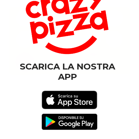
SCARICA LA NOSTRA
APP
È arrivata la
Crazy Hour!
Dalle ore 22.00, offerta speciale. Uno
sconto del