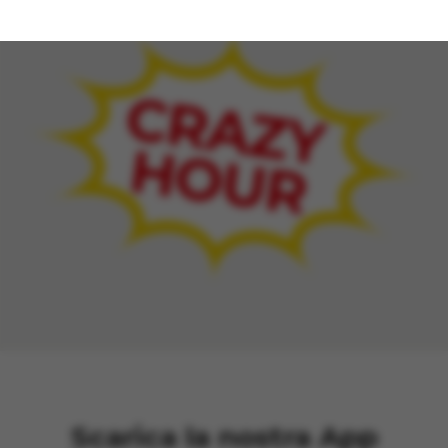
10%
sul tuo ordine.
Scarica la nostra App